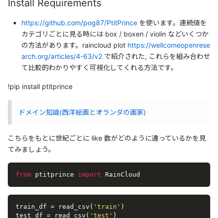
Install Requirements
https://github.com/pog87/PtitPrince
を使います。連続値を
カテゴリごとに見る時には box / boxen / violin などいくつか
の方法があります。raincloud plot
https://wellcomeopenrese
arch.org/articles/4-63/v2
で紹介された, これらを組み合わせ
て比較的わかりやすく可視化してくれる方法です。
!pip install ptitprince
ドメイン知識(西洋絵画とオランダの画家)
こちらをもとに世紀ごとに like 数がどのように違っているかを見
てみましょう。
from
 ptitprince 
import
 RainCloud
train_df = read_csv(
'train'
)

test_df = read_csv(
'test'
)
