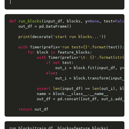
]
def
run_blocks
(
input_df, blocks, y=
None
, test=
False
)
    out_df = pd.DataFrame()

print
(decorate(
'start run blocks...'
))

with
 Timer(prefix=
'run test={}'
.
format
(test)):

for
 block 
in
 feature_blocks:

with
 Timer(prefix=
'\t- {}'
.
format
(
str
(bl
if
not
 test:

                    out_i = block.fit(input_df, y=y)

else
:

                    out_i = block.transform(input_df
assert
len
(input_df) == 
len
(out_i), bloc
            name = block.__class__.__name__

            out_df = pd.concat([out_df, out_i.add_su
return
 out_df
run_blocks(train_df, blocks=feature_blocks)
