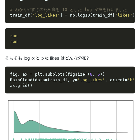
# わかりやすさのため底を 10 とした log 変換を行いました
train_df[
'log_likes'
] = np.log10(train_df[
'likes'
] +
run
run
そもそも log をとった likes はどんな分布?
fig, ax = plt.subplots(figsize=(
8
, 
5
))

RainCloud(data=train_df, y=
'log_likes'
, orient=
'h'
, 
ax.grid()