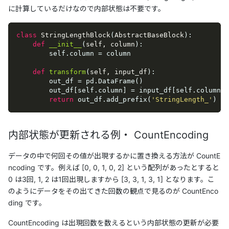
に計算しているだけなので内部状態は不要です。
class
StringLengthBlock
(
AbstractBaseBlock
):
def
__init__
(
self, column
):
        self.column = column

def
transform
(
self, input_df
):
        out_df = pd.DataFrame()

        out_df[self.column] = input_df[self.column].
return
 out_df.add_prefix(
'StringLength_'
)
内部状態が更新される例・ CountEncoding
データの中で何回その値が出現するかに置き換える方法が CountE
ncoding です。例えば [0, 0, 1, 0, 2] という配列があったとすると
0 は3回, 1, 2 は1回出現しますから [3, 3, 1, 3, 1] となります。こ
のようにデータをその出てきた回数の観点で見るのが CountEnco
ding です。
CountEncoding は出現回数を数えるという内部状態の更新が必要