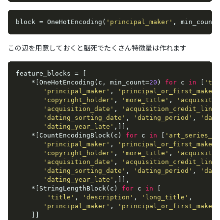
block = OneHotEncoding(
'principal_maker'
, min_count=
この辺を用意しておくと脳死でたくさん特徴量は作れます
feature_blocks = [

    *[OneHotEncoding(c, min_count=
20
) 
for
 c 
in
 [
'tit
'principal_maker'
, 
'principal_or_first_maker'
'copyright_holder'
, 
'more_title'
, 
'acquisitio
'acquisition_date'
, 
'acquisition_credit_line'
'dating_sorting_date'
, 
'dating_period'
, 
'dati
'dating_year_late'
,]],

    *[CountEncodingBlock(c) 
for
 c 
in
 [
'art_series_id
'principal_maker'
, 
'principal_or_first_maker'
'copyright_holder'
, 
'more_title'
, 
'acquisitio
'acquisition_date'
, 
'acquisition_credit_line'
'dating_sorting_date'
, 
'dating_period'
, 
'dati
'dating_year_late'
,]],

    *[StringLengthBlock(c) 
for
 c 
in
 [

'title'
, 
'description'
, 
'long_title'
,

'principal_maker'
, 
'principal_or_first_maker'
    ]]
