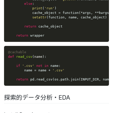
else
:

print
(
'run'
)

            cache_object = function(*args, **kwrgs)

setattr
(function, name, cache_object)

return
 cache_object

return
 wrapper
@cachable
def
read_csv
(
name
):
if
'.csv'
not
in
 name:

        name = name + 
'.csv'
return
 pd.read_csv(os.path.join(INPUT_DIR, name)
探索的データ分析・EDA