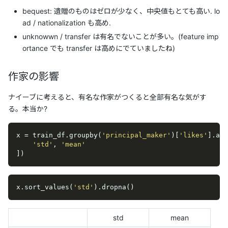
bequest: 遺贈のものはゼロが少なく、中央値もとても高い. lo
ad / nationalization も高め.
unknowwn / transfer は有名でないことが多い。(feature imp
ortance でも transfer は高めにでていましたね)
作家の影響
ナイーブに考えると、有名な作家がつくると全部有名な気がす
る。本当か?
x = train_df.groupby(
'principal_maker'
)[
'likes'
].agg
'std'
, 
'mean'
])
x.sort_values(
'std'
).dropna()
std
mean