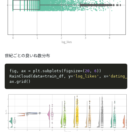
世紀ごとの良いね数分布
fig, ax = plt.subplots(figsize=(
20
, 
6
))

RainCloud(data=train_df, y=
'log_likes'
, x=
'dating_pe
ax.grid()