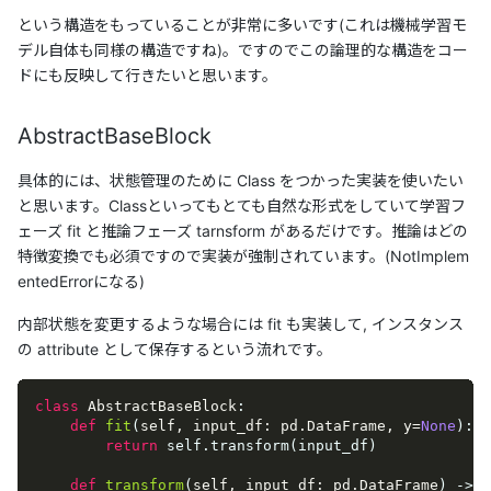
という構造をもっていることが非常に多いです(これは機械学習モ
デル自体も同様の構造ですね)。ですのでこの論理的な構造をコー
ドにも反映して行きたいと思います。
AbstractBaseBlock
具体的には、状態管理のために Class をつかった実装を使いたい
と思います。Classといってもとても自然な形式をしていて学習フ
ェーズ fit と推論フェーズ tarnsform があるだけです。推論はどの
特徴変換でも必須ですので実装が強制されています。(NotImplem
entedErrorになる)
内部状態を変更するような場合には fit も実装して, インスタンス
の attribute として保存するという流れです。
class
AbstractBaseBlock
:
def
fit
(
self, input_df: pd.DataFrame, y=
None
):
return
 self.transform(input_df)

def
transform
(
self, input_df: pd.DataFrame
) -> p