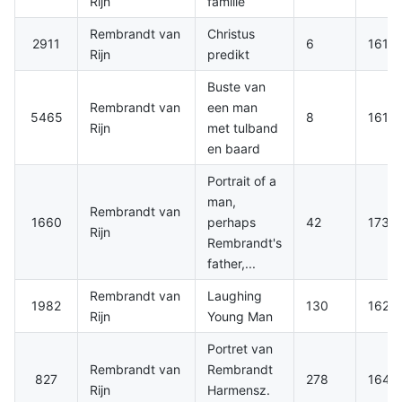
Rijn
familie
Rembrandt van
Christus
2911
6
1616.
Rijn
predikt
Buste van
Rembrandt van
een man
5465
8
1616.
Rijn
met tulband
en baard
Portrait of a
man,
Rembrandt van
1660
perhaps
42
1730
Rijn
Rembrandt's
father,...
Rembrandt van
Laughing
1982
130
1629
Rijn
Young Man
Portret van
Rembrandt van
Rembrandt
827
278
1640
Rijn
Harmensz.