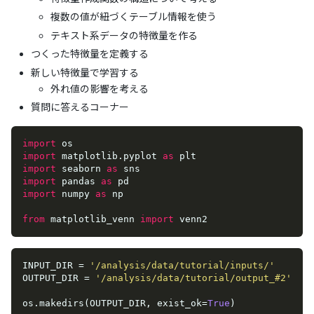
複数の値が紐づくテーブル情報を使う
テキスト系データの特徴量を作る
つくった特徴量を定義する
新しい特徴量で学習する
外れ値の影響を考える
質問に答えるコーナー
import
import
 matplotlib.pyplot 
as
import
 seaborn 
as
import
 pandas 
as
import
 numpy 
as
 np

from
 matplotlib_venn 
import
 venn2
INPUT_DIR = 
'/analysis/data/tutorial/inputs/'
OUTPUT_DIR = 
'/analysis/data/tutorial/output_#2'
os.makedirs(OUTPUT_DIR, exist_ok=
True
)