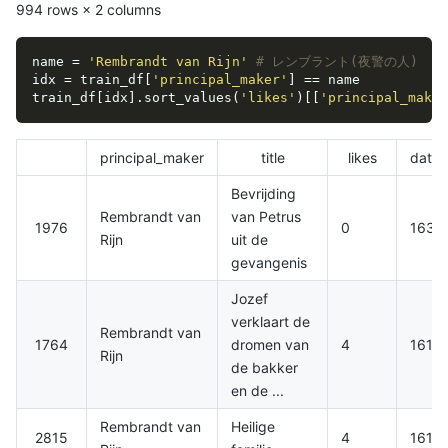
994 rows × 2 columns
name = 
'Rembrandt van Rijn'
# レンブラント(夜警の人)
idx = train_df[
'principal_maker'
] == name

train_df[idx].sort_values(
'likes'
)[[
'principal_maker
principal_maker
title
likes
datin
Bevrijding
Rembrandt van
van Petrus
1976
0
1635
Rijn
uit de
gevangenis
Jozef
verklaart de
Rembrandt van
1764
dromen van
4
1616.
Rijn
de bakker
en de ...
Rembrandt van
Heilige
2815
4
1616.