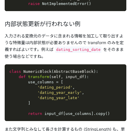
raise
 NotImplementedError()
内部状態更新が行われない例
入力される変換元のデータに含まれる情報を加工して取り出すよ
うな特徴量は内部状態が必要ありませんので transform のみを定
義すればよいです。例えば
をそのまま
dating_sorting_date
使う場合などですね。
class
NumericBlock
(
AbstractBaseBlock
):
def
transform
(
self, input_df
):
        use_columns = [

'dating_period'
,

'dating_year_early'
,

'dating_year_late'
        ]

return
 input_df[use_columns].copy()
また文字列とみなして長さを計算するもの (StringLength) も、単