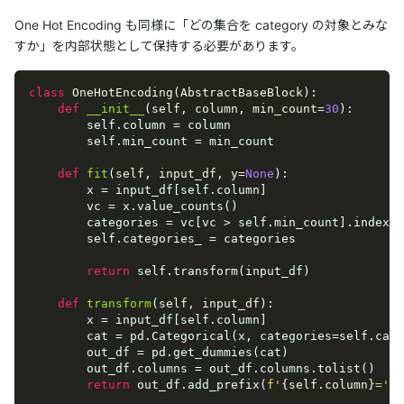
One Hot Encoding も同様に「どの集合を category の対象とみな
すか」を内部状態として保持する必要があります。
class
OneHotEncoding
(
AbstractBaseBlock
):
def
__init__
(
self, column, min_count=
30
):
        self.column = column

        self.min_count = min_count

def
fit
(
self, input_df, y=
None
):
        x = input_df[self.column]

        vc = x.value_counts()

        categories = vc[vc > self.min_count].index

        self.categories_ = categories

return
 self.transform(input_df)

def
transform
(
self, input_df
):
        x = input_df[self.column]

        cat = pd.Categorical(x, categories=self.cate
        out_df = pd.get_dummies(cat)

        out_df.columns = out_df.columns.tolist()

return
 out_df.add_prefix(
f'
{self.column}
='
)