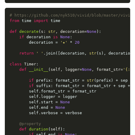
# https://github.com/nyk510/vivid/blob/master/vivid/
from
 time 
import
 time

def
decorate
(
s: 
str
, decoration=
None
):
if
 decoration 
is
None
:

        decoration = 
'★'
 * 
20
return
' '
.join([decoration, 
str
(s), decoration]
class
Timer
:
def
__init__
(
self, logger=
None
, format_str=
'{:.3
if
 prefix: format_str = 
str
(prefix) + sep + 
if
 suffix: format_str = format_str + sep + 
s
        self.format_str = format_str

        self.logger = logger

        self.start = 
None
        self.end = 
None
        self.verbose = verbose

    @property
def
duration
(
self
):
if
 self.end 
is
None
:
