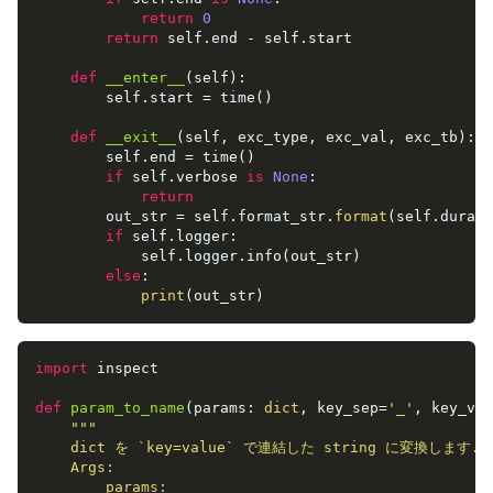
return
0
return
 self.end - self.start

def
__enter__
(
self
):
        self.start = time()

def
__exit__
(
self, exc_type, exc_val, exc_tb
):
        self.end = time()

if
 self.verbose 
is
None
:

return
        out_str = self.format_str.
format
(self.durati
if
 self.logger:

            self.logger.info(out_str)

else
:

print
(out_str)
import
 inspect

def
param_to_name
(
params: 
dict
, key_sep=
'_'
, key_val
"""

    dict を `key=value` で連結した string に変換します.

    Args:

        params:
