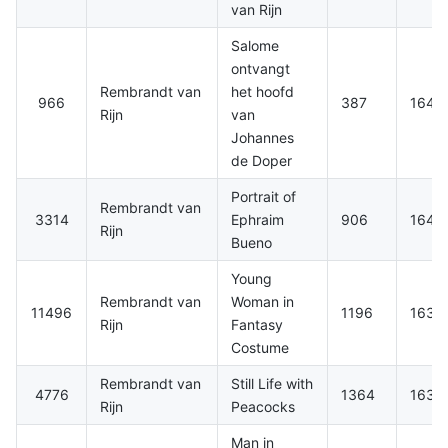
van Rijn
Salome
ontvangt
Rembrandt van
het hoofd
966
387
1640
Rijn
van
Johannes
de Doper
Portrait of
Rembrandt van
3314
Ephraim
906
1645
Rijn
Bueno
Young
Rembrandt van
Woman in
11496
1196
1633
Rijn
Fantasy
Costume
Rembrandt van
Still Life with
4776
1364
1639
Rijn
Peacocks
Man in