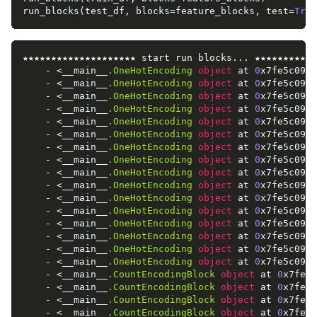
run_blocks(test_df, blocks=feature_blocks, test=
True
★★★★★★★★★★★★★★★★★★★★ start run blocks... ★★★★★★★★★★★
    - <__main__
.OneHotEncoding
object
 at 
0
x7fe5c0983
    - <__main__
.OneHotEncoding
object
 at 
0
x7fe5c0983
    - <__main__
.OneHotEncoding
object
 at 
0
x7fe5c0983
    - <__main__
.OneHotEncoding
object
 at 
0
x7fe5c0983
    - <__main__
.OneHotEncoding
object
 at 
0
x7fe5c0983
    - <__main__
.OneHotEncoding
object
 at 
0
x7fe5c0983
    - <__main__
.OneHotEncoding
object
 at 
0
x7fe5c0983
    - <__main__
.OneHotEncoding
object
 at 
0
x7fe5c0983
    - <__main__
.OneHotEncoding
object
 at 
0
x7fe5c0983
    - <__main__
.OneHotEncoding
object
 at 
0
x7fe5c0983
    - <__main__
.OneHotEncoding
object
 at 
0
x7fe5c0983
    - <__main__
.OneHotEncoding
object
 at 
0
x7fe5c0983
    - <__main__
.OneHotEncoding
object
 at 
0
x7fe5c0983
    - <__main__
.OneHotEncoding
object
 at 
0
x7fe5c0983
    - <__main__
.OneHotEncoding
object
 at 
0
x7fe5c0983
    - <__main__
.OneHotEncoding
object
 at 
0
x7fe5c0983
    - <__main__
.CountEncodingBlock
object
 at 
0
x7fe5c
    - <__main__
.CountEncodingBlock
object
 at 
0
x7fe5c
    - <__main__
.CountEncodingBlock
object
 at 
0
x7fe5c
    - <__main__
.CountEncodingBlock
object
 at 
0
x7fe5c