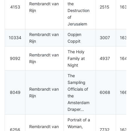
Rembrandt van
the
4153
2515
1630
Rijn
Destruction
of
Jerusalem
Rembrandt van
Oopjen
10334
3007
1634
Rijn
Coppit
The Holy
Rembrandt van
9092
Family at
4937
1642
Rijn
Night
The
Sampling
Rembrandt van
Officials of
8049
6068
1662
Rijn
the
Amsterdam
Draper...
Portrait of a
Rembrandt van
Woman,
6256
7732
1639