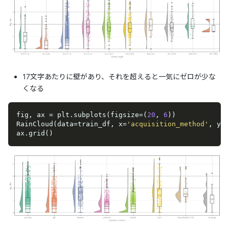
17文字あたりに壁があり、それを超えると一気にゼロが少な
くなる
fig, ax = plt.subplots(figsize=(
20
, 
6
))

RainCloud(data=train_df, x=
'acquisition_method'
, y=
'
ax.grid()