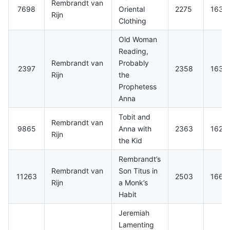
Rembrandt van
7698
Oriental
2275
1635
Rijn
Clothing
Old Woman
Reading,
Rembrandt van
Probably
2397
2358
1631.
Rijn
the
Prophetess
Anna
Tobit and
Rembrandt van
9865
Anna with
2363
1626
Rijn
the Kid
Rembrandt’s
Rembrandt van
Son Titus in
11263
2503
1660
Rijn
a Monk’s
Habit
Jeremiah
Lamenting