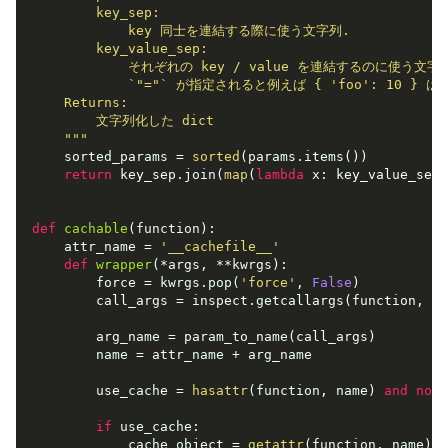
        key_sep:

            key 同士を連結する際に使う文字列.

        key_value_sep:

            それぞれの key / value を連結するのに使う文字列
            `"="` が指定されると例えば { 'foo': 10 } は
    Returns:

        文字列化した dict

    """
    sorted_params = 
sorted
(params.items())

return
 key_sep.join(
map
(
lambda
 x: key_value_sep.
def
cachable
(
function
):
    attr_name = 
'__cachefile__'
def
wrapper
(
*args, **kwrgs
):
        force = kwrgs.pop(
'force'
, 
False
)

        call_args = inspect.getcallargs(function, *a
        arg_name = param_to_name(call_args)

        name = attr_name + arg_name

        use_cache = 
hasattr
(function, name) 
and
not
 
if
 use_cache:

            cache_object = 
getattr
(function, name)
