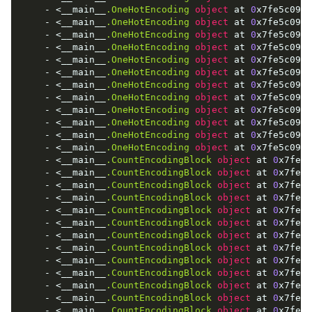
    - <__main__
.OneHotEncoding
object
 at 
0
x7fe5c0983
    - <__main__
.OneHotEncoding
object
 at 
0
x7fe5c0983
    - <__main__
.OneHotEncoding
object
 at 
0
x7fe5c0983
    - <__main__
.OneHotEncoding
object
 at 
0
x7fe5c0983
    - <__main__
.OneHotEncoding
object
 at 
0
x7fe5c0983
    - <__main__
.OneHotEncoding
object
 at 
0
x7fe5c0983
    - <__main__
.OneHotEncoding
object
 at 
0
x7fe5c0983
    - <__main__
.OneHotEncoding
object
 at 
0
x7fe5c0983
    - <__main__
.OneHotEncoding
object
 at 
0
x7fe5c0983
    - <__main__
.OneHotEncoding
object
 at 
0
x7fe5c0983
    - <__main__
.OneHotEncoding
object
 at 
0
x7fe5c0983
    - <__main__
.OneHotEncoding
object
 at 
0
x7fe5c0983
    - <__main__
.CountEncodingBlock
object
 at 
0
x7fe5c
    - <__main__
.CountEncodingBlock
object
 at 
0
x7fe5c
    - <__main__
.CountEncodingBlock
object
 at 
0
x7fe5c
    - <__main__
.CountEncodingBlock
object
 at 
0
x7fe5c
    - <__main__
.CountEncodingBlock
object
 at 
0
x7fe5c
    - <__main__
.CountEncodingBlock
object
 at 
0
x7fe5c
    - <__main__
.CountEncodingBlock
object
 at 
0
x7fe5c
    - <__main__
.CountEncodingBlock
object
 at 
0
x7fe5c
    - <__main__
.CountEncodingBlock
object
 at 
0
x7fe5c
    - <__main__
.CountEncodingBlock
object
 at 
0
x7fe5c
    - <__main__
.CountEncodingBlock
object
 at 
0
x7fe5c
    - <__main__
.CountEncodingBlock
object
 at 
0
x7fe5c
    - <__main__
.CountEncodingBlock
object
 at 
0
x7fe5c