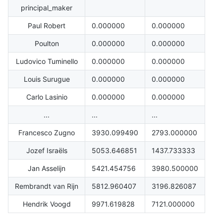
principal_maker
Paul Robert
0.000000
0.000000
Poulton
0.000000
0.000000
Ludovico Tuminello
0.000000
0.000000
Louis Surugue
0.000000
0.000000
Carlo Lasinio
0.000000
0.000000
...
...
...
Francesco Zugno
3930.099490
2793.000000
Jozef Israëls
5053.646851
1437.733333
Jan Asselijn
5421.454756
3980.500000
Rembrandt van Rijn
5812.960407
3196.826087
Hendrik Voogd
9971.619828
7121.000000