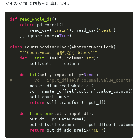
ですので fit で回数を計算します。
def
read_whole_df
():
return
 pd.concat([

        read_csv(
'train'
), read_csv(
'test'
)

    ], ignore_index=
True
)

class
CountEncodingBlock
(
AbstractBaseBlock
):
"""CountEncodingを行なう block"""
def
__init__
(
self, column: 
str
):
        self.column = column

def
fit
(
self, input_df, y=
None
):
#         vc = input_df[self.column].value_counts()
        master_df = read_whole_df()

        vc = master_df[self.column].value_counts()

        self.count_ = vc

return
 self.transform(input_df)

def
transform
(
self, input_df
):
        out_df = pd.DataFrame()

        out_df[self.column] = input_df[self.column].
return
 out_df.add_prefix(
'CE_'
)