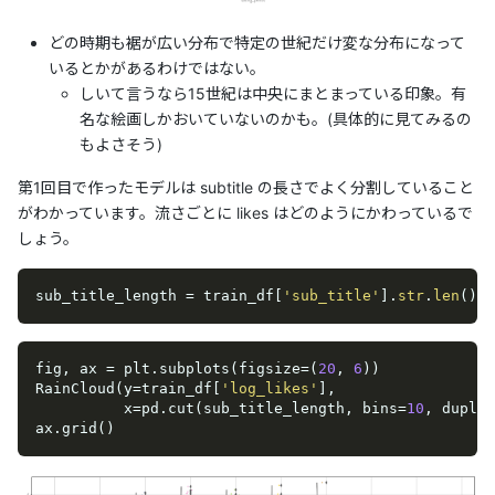
どの時期も裾が広い分布で特定の世紀だけ変な分布になって
いるとかがあるわけではない。
しいて言うなら15世紀は中央にまとまっている印象。有
名な絵画しかおいていないのかも。(具体的に見てみるの
もよさそう)
第1回目で作ったモデルは subtitle の長さでよく分割していること
がわかっています。流さごとに likes はどのようにかわっているで
しょう。
sub_title_length = train_df[
'sub_title'
].
str
.
len
().r
fig, ax = plt.subplots(figsize=(
20
, 
6
))

RainCloud(y=train_df[
'log_likes'
], 

          x=pd.cut(sub_title_length, bins=
10
, duplic
ax.grid()