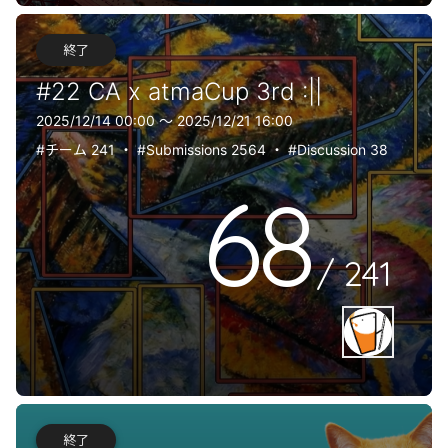
終了
#22 CA x atmaCup 3rd :||
2025/12/14 00:00 〜 2025/12/21 16:00
#チーム 241
・
#Submissions 2564
・
#Discussion 38
68
/
241
終了