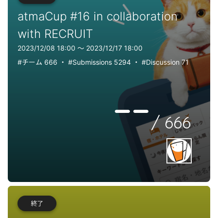
atmaCup #16 in collaboration
with RECRUIT
2023/12/08 18:00 〜 2023/12/17 18:00
#チーム 666
・
#Submissions 5294
・
#Discussion 71
--
/
666
終了