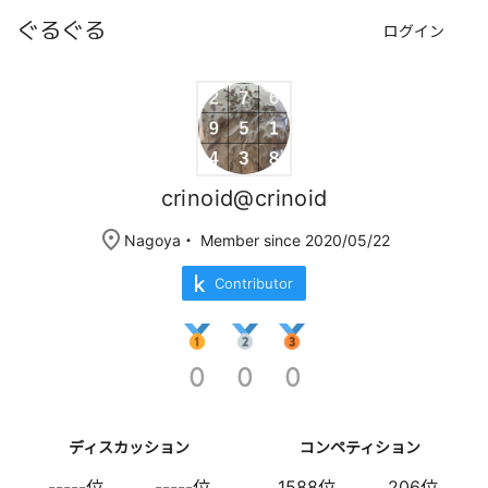
ぐるぐる
ログイン
crinoid@crinoid
place
Nagoya
・ Member since 2020/05/22
Contributor
0
0
0
ディスカッション
コンペティション
-----位
-----位
1588位
206位