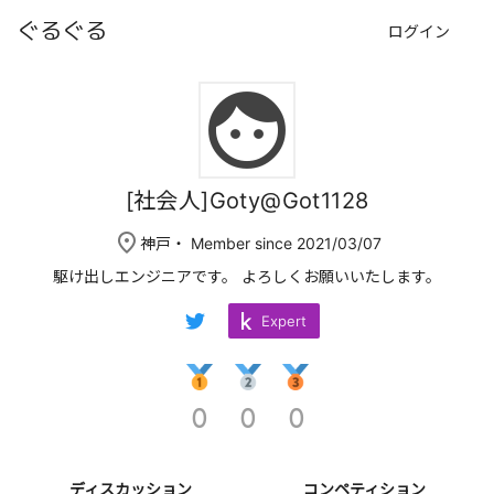
ぐるぐる
ログイン
face
[社会人]Goty@Got1128
place
神戸
・ Member since 2021/03/07
駆け出しエンジニアです。 よろしくお願いいたします。
Expert
0
0
0
ディスカッション
コンペティション