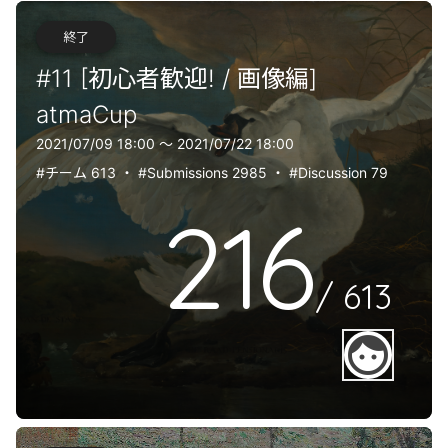
終了
#11 [初心者歓迎! / 画像編]
atmaCup
2021/07/09 18:00 〜 2021/07/22 18:00
#チーム 613
・
#Submissions 2985
・
#Discussion 79
216
/
613
face