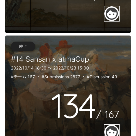
face
終了
#14 Sansan x atmaCup
2022/10/14 18:30 〜 2022/10/23 15:00
#チーム 167
・
#Submissions 2877
・
#Discussion 49
134
/
167
face