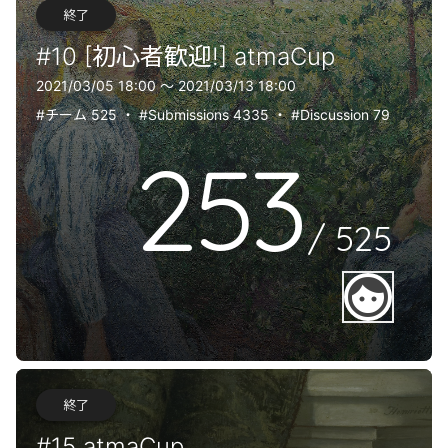
終了
#10 [初心者歓迎!] atmaCup
2021/03/05 18:00 〜 2021/03/13 18:00
#チーム 525
・
#Submissions 4335
・
#Discussion 79
253
/
525
face
終了
#15 atmaCup