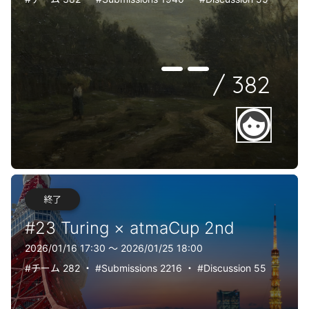
--
/
382
face
終了
#23 Turing × atmaCup 2nd
2026/01/16 17:30 〜 2026/01/25 18:00
#チーム 282
・
#Submissions 2216
・
#Discussion 55