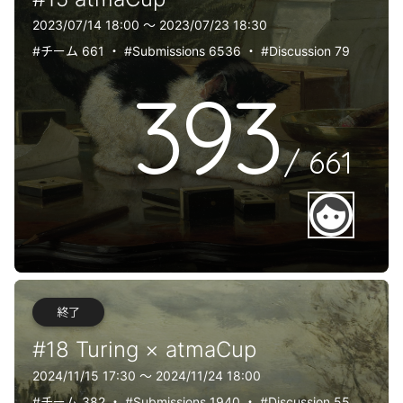
2023/07/14 18:00 〜 2023/07/23 18:30
#チーム 661
・
#Submissions 6536
・
#Discussion 79
393
/
661
face
終了
#18 Turing × atmaCup
2024/11/15 17:30 〜 2024/11/24 18:00
#チーム 382
・
#Submissions 1940
・
#Discussion 55