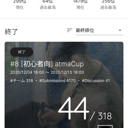
299位
64位
1479位
256位
現在
過去最高
現在
過去最高
sort
arrow_drop_down
最終順位
終了
終了
#8 [初心者向] atmaCup
2020/12/04 18:00 〜 2020/12/13 18:00
#チーム 318
・
#Submissions 4170
・
#Discussion 41
44
/
318