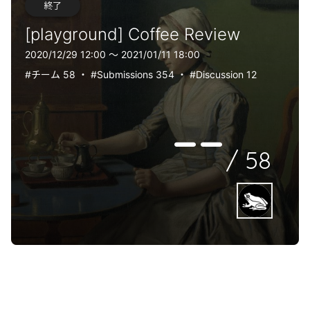
終了
[playground] Coffee Review
2020/12/29 12:00 〜 2021/01/11 18:00
#チーム 58
・
#Submissions 354
・
#Discussion 12
--
/
58