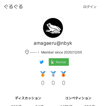
ぐるぐる
ログイン
amagaeru@nbyk
place
-----
・ Member since 2020/12/05
Novice
0
0
0
ディスカッション
コンペティション