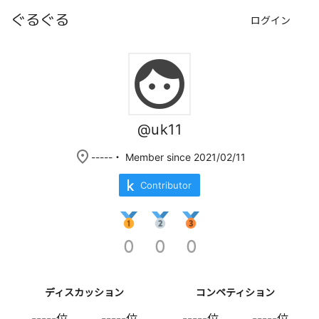
ぐるぐる
ログイン
face
@uk11
place
-----
・ Member since 2021/02/11
Contributor
0
0
0
ディスカッション
コンペティション
-----位
-----位
-----位
-----位