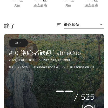
現在
過去最高
現在
過去最高
sort
arrow_drop_down
最終順位
終了
終了
#10 [初心者歓迎!] atmaCup
2021/03/05 18:00 〜 2021/03/13 18:00
#チーム 525
・
#Submissions 4335
・
#Discussion 79
--
/
525