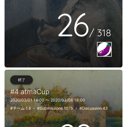
26
/
318
終了
#4 atmaCup
2020/03/01 14:00 〜 2020/03/08 18:00
#チーム 58
・
#Submissions 1075
・
#Discussion 43