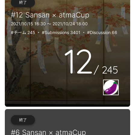
終了
#12 Sansan × atmaCup
2021/10/15 18:30 〜 2021/10/24 18:00
#チーム 245
・
#Submissions 3401
・
#Discussion 66
12
/
245
終了
#6 Sansan × atmaCup