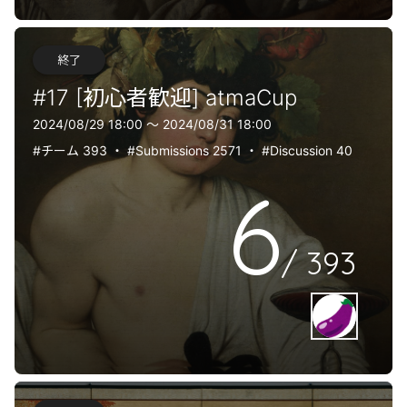
終了
#17 [初心者歓迎] atmaCup
2024/08/29 18:00 〜 2024/08/31 18:00
#チーム 393
・
#Submissions 2571
・
#Discussion 40
6
/
393