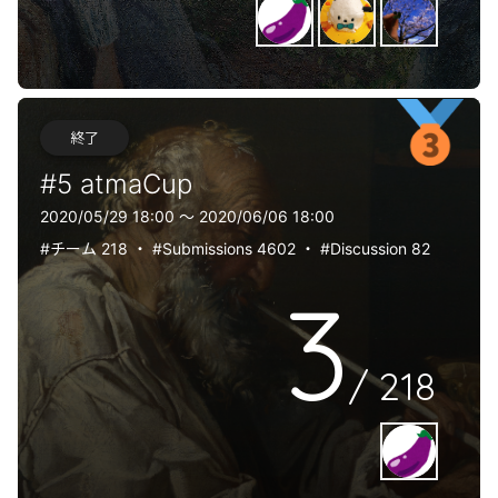
終了
#5 atmaCup
2020/05/29 18:00 〜 2020/06/06 18:00
#チーム 218
・
#Submissions 4602
・
#Discussion 82
3
/
218