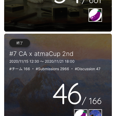
終了
#7 CA x atmaCup 2nd
2020/11/15 12:30 〜 2020/11/21 18:00
#チーム 166
・
#Submissions 2966
・
#Discussion 47
46
/
166