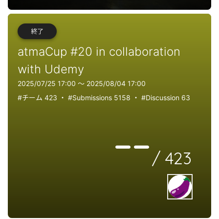
終了
atmaCup #20 in collaboration
with Udemy
2025/07/25 17:00 〜 2025/08/04 17:00
#チーム 423
・
#Submissions 5158
・
#Discussion 63
--
/
423