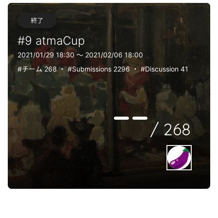
終了
#9 atmaCup
2021/01/29 18:30 〜 2021/02/06 18:00
#チーム 268
・
#Submissions 2296
・
#Discussion 41
--
/
268