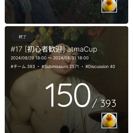
終了
#17 [初心者歓迎] atmaCup
2024/08/29 18:00 〜 2024/08/31 18:00
#チーム 393
・
#Submissions 2571
・
#Discussion 40
150
/
393