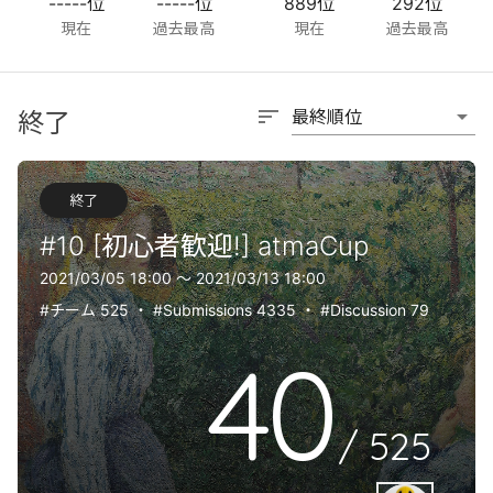
-----位
-----位
889位
292位
現在
過去最高
現在
過去最高
sort
arrow_drop_down
最終順位
終了
終了
#10 [初心者歓迎!] atmaCup
2021/03/05 18:00 〜 2021/03/13 18:00
#チーム 525
・
#Submissions 4335
・
#Discussion 79
40
/
525