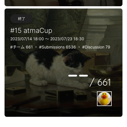
終了
#15 atmaCup
2023/07/14 18:00 〜 2023/07/23 18:30
#チーム 661
・
#Submissions 6536
・
#Discussion 79
--
/
661