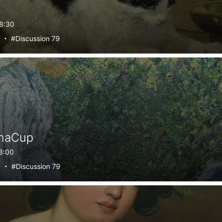
8:30
6
・
#Discussion 79
maCup
8:00
5
・
#Discussion 79