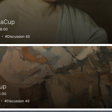
aCup
18:00
1
・
#Discussion 40
up
5:00
・
#Discussion 49