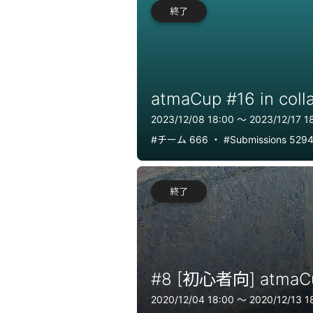
終了
atmaCup #16 in coll
2023/12/08 18:00 〜 2023/12/17 1
#チーム 666
・
#Submissions 529
終了
#8 [初心者向] atmaC
2020/12/04 18:00 〜 2020/12/13 1