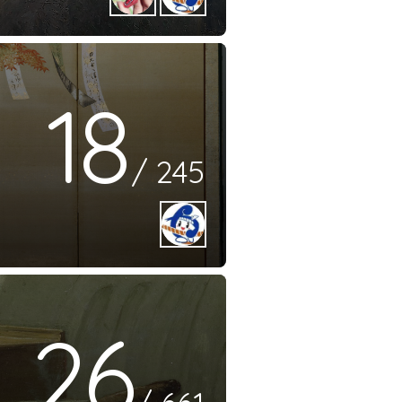
18
/
245
26