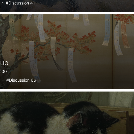
0
・
#Discussion 41
Cup
8:00
1
・
#Discussion 66