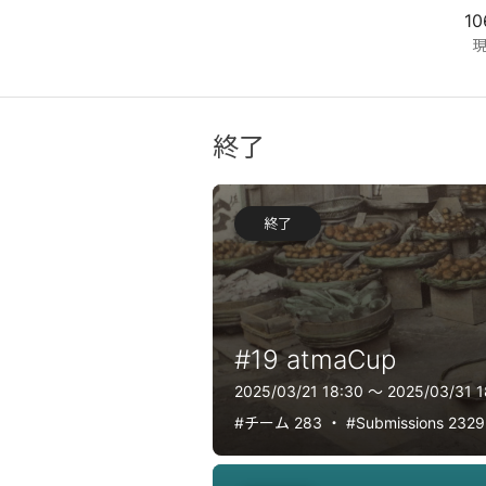
1
終了
終了
#19 atmaCup
2025/03/21 18:30 〜 2025/03/31 1
#チーム 283
・
#Submissions 232