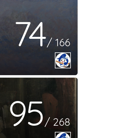
74
/
166
95
/
268