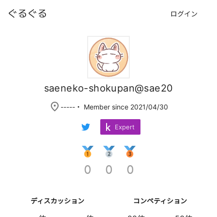
ぐるぐる
ログイン
saeneko-shokupan@sae20
place
-----
・ Member since 2021/04/30
Expert
0
0
0
ディスカッション
コンペティション