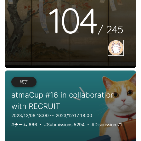
104
/
245
終了
atmaCup #16 in collaboration
with RECRUIT
2023/12/08 18:00 〜 2023/12/17 18:00
#チーム 666
・
#Submissions 5294
・
#Discussion 71