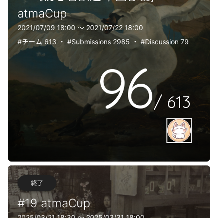
atmaCup
2021/07/09 18:00 〜 2021/07/22 18:00
#チーム 613
・
#Submissions 2985
・
#Discussion 79
96
/
613
終了
#19 atmaCup
2025/03/21 18:30 〜 2025/03/31 18:00