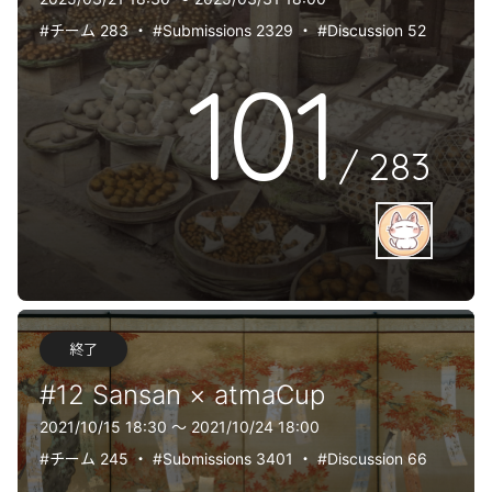
#チーム 283
・
#Submissions 2329
・
#Discussion 52
101
/
283
終了
#12 Sansan × atmaCup
2021/10/15 18:30 〜 2021/10/24 18:00
#チーム 245
・
#Submissions 3401
・
#Discussion 66