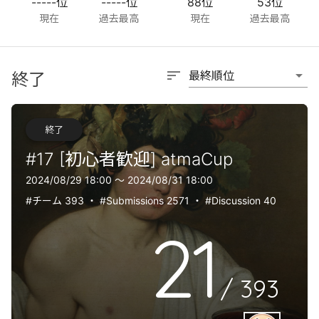
-----位
-----位
88位
53位
現在
過去最高
現在
過去最高
sort
arrow_drop_down
最終順位
終了
終了
#17 [初心者歓迎] atmaCup
2024/08/29 18:00 〜 2024/08/31 18:00
#チーム 393
・
#Submissions 2571
・
#Discussion 40
21
/
393