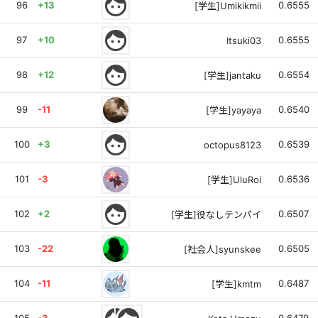
face
96
+13
0.6555
[学生]Umikikmii
face
97
+10
0.6555
Itsuki03
face
98
+12
0.6554
[学生]jantaku
99
-11
0.6540
[学生]yayaya
face
100
+3
0.6539
octopus8123
101
-3
0.6536
[学生]UluRoi
face
102
+2
0.6507
[学生]役なしテンパイ
103
-22
0.6505
[社会人]syunskee
104
-11
0.6487
[学生]kmtm