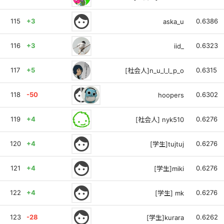
face
115
+3
0.6386
aska_u
116
+3
0.6323
iid_
117
+5
0.6315
[社会人]n_u_l_l_p_o
face
118
-50
0.6302
hoopers
119
+4
0.6276
[社会人] nyk510
face
120
+4
0.6276
[学生]tujtuj
face
121
+4
0.6276
[学生]miki
face
122
+4
0.6276
[学生] mk
face
123
-28
0.6262
[学生]kurara