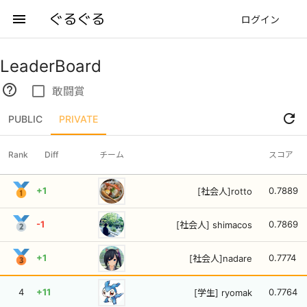
ぐるぐる
menu
ログイン
LeaderBoard
help_outline
check_box_outline_blank
敢闘賞
refresh
PUBLIC
PRIVATE
Rank
Diff
チーム
スコア
+1
0.7889
[社会人]rotto
-1
0.7869
[社会人] shimacos
+1
0.7774
[社会人]nadare
4
+11
0.7764
[学生] ryomak