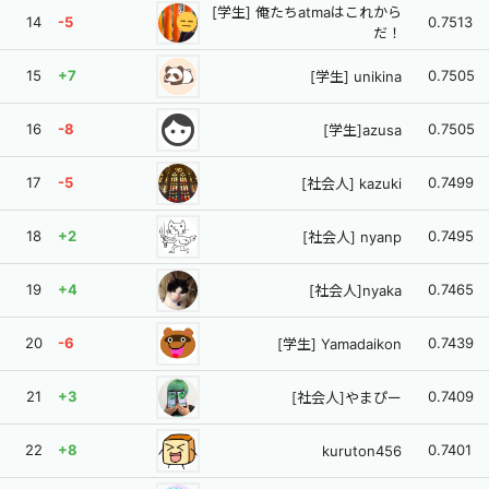
[学生] 俺たちatmaはこれから
14
-5
0.7513
だ！
15
+7
0.7505
[学生] unikina
face
16
-8
0.7505
[学生]azusa
17
-5
0.7499
[社会人] kazuki
18
+2
0.7495
[社会人] nyanp
19
+4
0.7465
[社会人]nyaka
20
-6
0.7439
[学生] Yamadaikon
21
+3
0.7409
[社会人]やまぴー
22
+8
0.7401
kuruton456