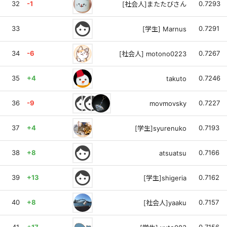
32
-1
0.7293
[社会人]またたびさん
face
33
0.7291
[学生] Marnus
34
-6
0.7267
[社会人] motono0223
35
+4
0.7246
takuto
face
face
36
-9
0.7227
movmovsky
37
+4
0.7193
[学生]syurenuko
face
38
+8
0.7166
atsuatsu
face
39
+13
0.7162
[学生]shigeria
40
+8
0.7157
[社会人]yaaku