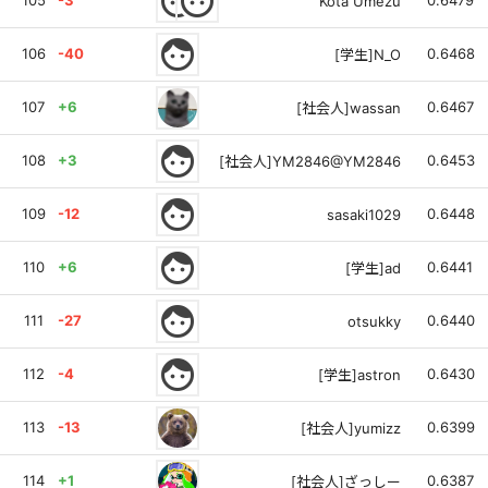
face
face
105
-3
0.6479
Kota Umezu
face
106
-40
0.6468
[学生]N_O
107
+6
0.6467
[社会人]wassan
face
108
+3
0.6453
[社会人]YM2846@YM2846
face
109
-12
0.6448
sasaki1029
face
110
+6
0.6441
[学生]ad
face
111
-27
0.6440
otsukky
face
112
-4
0.6430
[学生]astron
113
-13
0.6399
[社会人]yumizz
114
+1
0.6387
[社会人]ざっしー