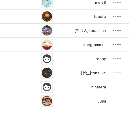
-----
mei28
-----
tubotu
-----
[社会人]kodachan
-----
minegrammer
face
-----
reppy
-----
[学生]tonsuke
face
-----
hinatera
-----
Junji