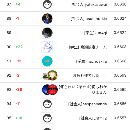
face
87
+4
0.6630
[社会人]yutakasawai
88
-1
0.6624
[社会人]jusuf_nurkic
89
0.6624
[学生]kun4qi
90
+22
0.6608
[学生] 鳥類限定チーム
91
-12
0.6608
[学生]machoakira
92
-2
0.6599
お疲れ様でした！！
[何もわかりません]何もわか
93
-39
0.6595
りません
face
94
-11
0.6566
[社会人]panpanpanda
face
95
+10
0.6557
[社会人]Eriff112