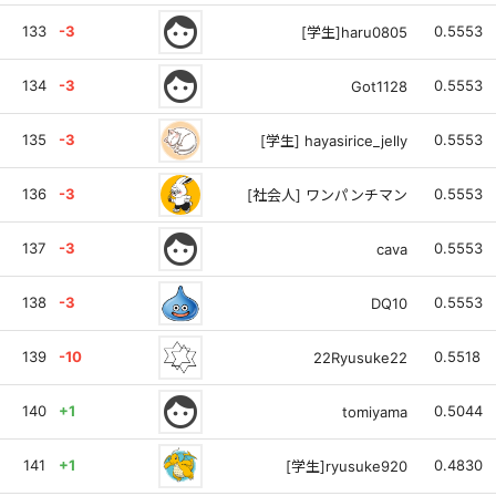
face
133
-3
0.5553
[学生]haru0805
face
134
-3
0.5553
Got1128
135
-3
0.5553
[学生] hayasirice_jelly
136
-3
0.5553
[社会人] ワンパンチマン
face
137
-3
0.5553
cava
138
-3
0.5553
DQ10
139
-10
0.5518
22Ryusuke22
face
140
+1
0.5044
tomiyama
141
+1
0.4830
[学生]ryusuke920