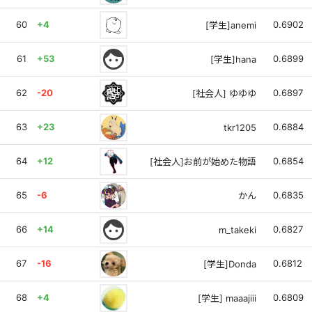
60
+4
0.6902
[学生]anemi
face
61
+53
0.6899
[学生]hana
62
-20
0.6897
[社会人] ゆゆゆ
63
+23
0.6884
tkr1205
64
+12
0.6854
[社会人]お前が始めた物語
65
-6
0.6835
かん
face
66
+14
0.6827
m_takeki
67
-16
0.6812
[学生]Donda
68
+4
0.6809
[学生] maaajiii