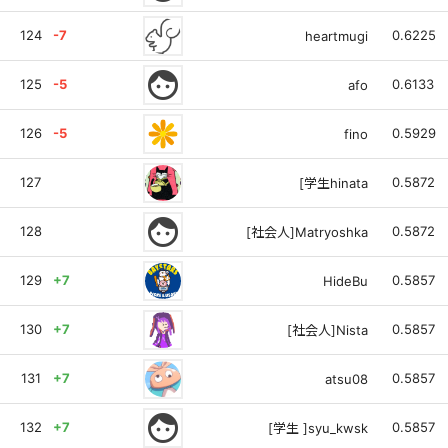
124
-7
0.6225
heartmugi
face
125
-5
0.6133
afo
126
-5
0.5929
fino
127
0.5872
[学生hinata
face
128
0.5872
[社会人]Matryoshka
129
+7
0.5857
HideBu
130
+7
0.5857
[社会人]Nista
131
+7
0.5857
atsu08
face
132
+7
0.5857
[学生 ]syu_kwsk