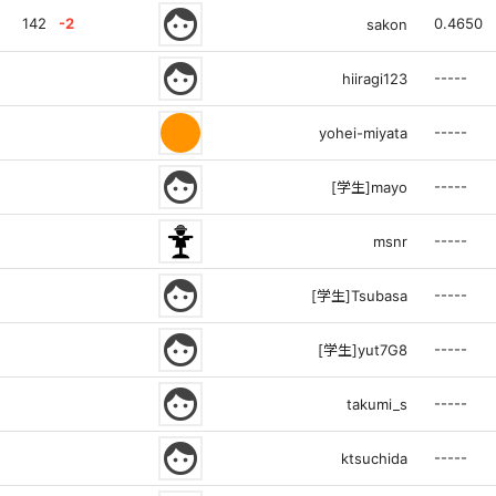
face
142
-2
0.4650
sakon
face
-----
hiiragi123
-----
yohei-miyata
face
-----
[学生]mayo
-----
msnr
face
-----
[学生]Tsubasa
face
-----
[学生]yut7G8
face
-----
takumi_s
face
-----
ktsuchida