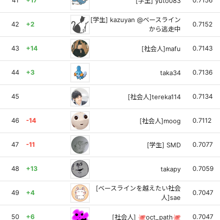
41
+17
0.7156
[学生] yuto083
[学生] kazuyan @ベースライン
42
+2
0.7152
から逃走中
43
+14
0.7143
[社会人]mafu
44
+3
0.7136
taka34
45
0.7134
[社会人]tereka114
46
-14
0.7112
[社会人]moog
47
-11
0.7077
[学生] SMD
48
+13
0.7059
takapy
[ベースラインを越えたい社会
49
+4
0.7047
人]sae
50
+6
0.7047
[社会人] 🐙oct_path🐙