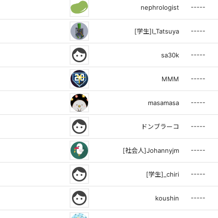
-----
nephrologist
-----
[学生]I_Tatsuya
face
-----
sa30k
-----
MMM
-----
masamasa
face
-----
ドンブラーコ
-----
[社会人]Johannyjm
face
-----
[学生]_chiri
face
-----
koushin