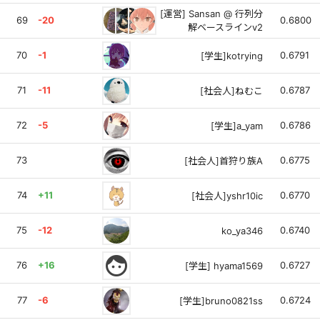
[運営] Sansan @ 行列分
69
-20
0.6800
解ベースラインv2
70
-1
0.6791
[学生]kotrying
71
-11
0.6787
[社会人]ねむこ
72
-5
0.6786
[学生]a_yam
73
0.6775
[社会人]首狩り族A
74
+11
0.6770
[社会人]yshr10ic
75
-12
0.6740
ko_ya346
face
76
+16
0.6727
[学生] hyama1569
77
-6
0.6724
[学生]bruno0821ss