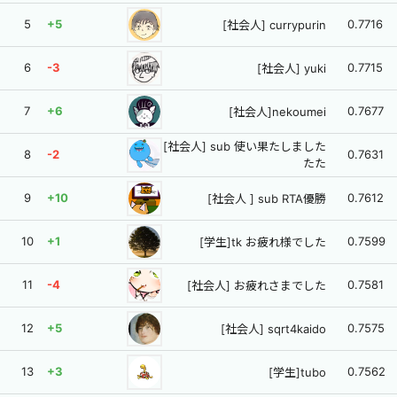
5
+5
0.7716
[社会人] currypurin
6
-3
0.7715
[社会人] yuki
7
+6
0.7677
[社会人]nekoumei
[社会人] sub 使い果たしました
8
-2
0.7631
たた
9
+10
0.7612
[社会人 ] sub RTA優勝
10
+1
0.7599
[学生]tk お疲れ様でした
11
-4
0.7581
[社会人] お疲れさまでした
12
+5
0.7575
[社会人] sqrt4kaido
13
+3
0.7562
[学生]tubo