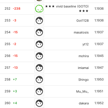
★★★ vivid baseline (GOTO)
252
-238
1.1936
★★★
face
253
-3
1.1936
Got1128
face
254
-15
1.1937
masatosis
face
255
-2
1.1937
yt12
face
256
-15
1.1945
mohira
face
257
-13
1.1947
imiamai
face
258
+7
1.1950
Shingo
face
259
+3
1.1951
Mu_Mu_
face
260
+4
1.1952
dakara