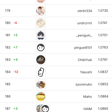
179
1.0730
obrbt334
180
-4
1.0741
undrcrrnt
181
+2
1.0751
_penguin_
face
182
+7
1.0763
pingue8101
183
+4
1.0791
ChibiYuki
184
-12
1.0837
Yasushi
185
1.0852
syurenuko
186
1.0864
Maho
face
187
+3
1.0865
HAIM