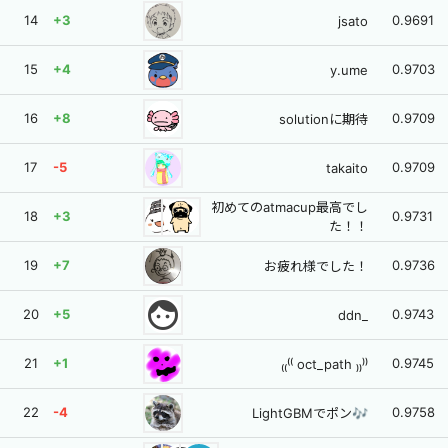
14
+3
0.9691
jsato
15
+4
0.9703
y.ume
16
+8
0.9709
solutionに期待
17
-5
0.9709
takaito
初めてのatmacup最高でし
18
+3
0.9731
た！！
19
+7
0.9736
お疲れ様でした！
face
20
+5
0.9743
ddn_
21
+1
0.9745
₍₍⁽⁽ oct_path ₎₎⁾⁾
22
-4
0.9758
LightGBMでポン🎶