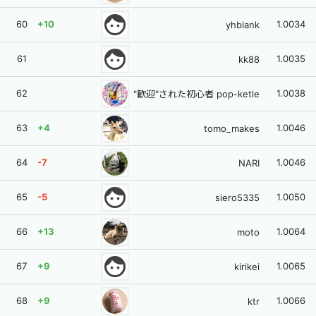
face
60
+10
1.0034
yhblank
face
61
1.0035
kk88
62
1.0038
"歓迎"された初心者 pop-ketle
63
+4
1.0046
tomo_makes
64
-7
1.0046
NARI
face
65
-5
1.0050
siero5335
66
+13
1.0064
moto
face
67
+9
1.0065
kirikei
68
+9
1.0066
ktr