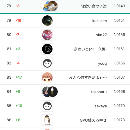
78
-3
1.0143
可愛い女の子達
79
-16
1.0151
kazukim
80
-7
1.0156
skn27
81
+3
1.0161
きぬいと(ベータ版)
face
82
-4
1.0166
ycoq
83
+17
1.0167
みんな強すぎだよぉ〜
84
+9
1.0168
takaharu
face
85
+10
1.0170
sakaya
86
+6
1.0173
GPU使える幸せ