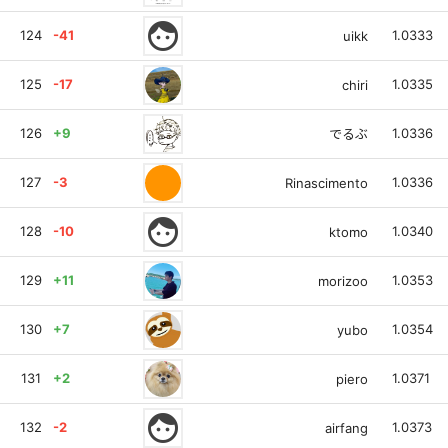
face
124
-41
1.0333
uikk
125
-17
1.0335
chiri
126
+9
1.0336
でるぶ
127
-3
1.0336
Rinascimento
face
128
-10
1.0340
ktomo
129
+11
1.0353
morizoo
130
+7
1.0354
yubo
131
+2
1.0371
piero
face
132
-2
1.0373
airfang