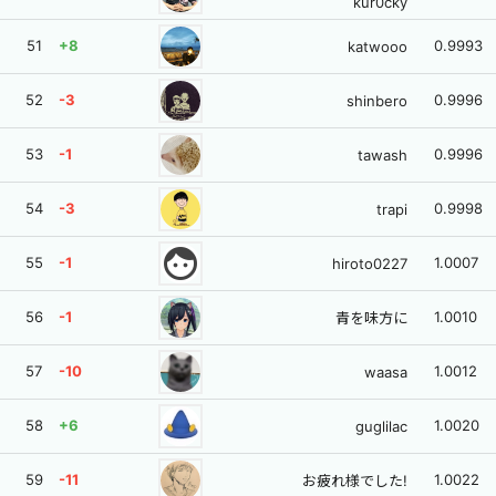
kur0cky
51
+8
0.9993
katwooo
52
-3
0.9996
shinbero
53
-1
0.9996
tawash
54
-3
0.9998
trapi
face
55
-1
1.0007
hiroto0227
56
-1
1.0010
青を味方に
57
-10
1.0012
waasa
58
+6
1.0020
guglilac
59
-11
1.0022
お疲れ様でした!