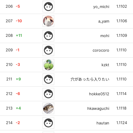
face
206
-5
1.1102
yo_michi
207
-10
1.1106
a_yam
face
208
+11
1.1109
mohi
face
209
-1
1.1110
corocoro
210
-3
1.1110
kzkt
face
211
+9
1.1110
穴があったら入りたい
face
212
-6
1.1114
hokke0512
213
+4
1.1118
hkawaguchi
face
214
-2
1.1124
hautan