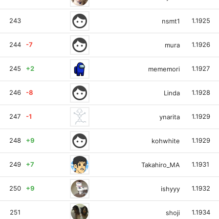
face
243
1.1925
nsmt1
face
244
-7
1.1926
mura
245
+2
1.1927
mememori
face
246
-8
1.1928
Linda
247
-1
1.1929
ynarita
face
248
+9
1.1929
kohwhite
249
+7
1.1931
Takahiro_MA
250
+9
1.1932
ishyyy
251
1.1934
shoji