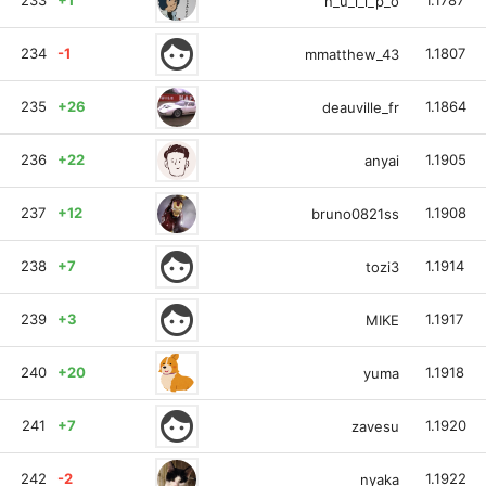
233
+1
1.1787
n_u_l_l_p_o
face
234
-1
1.1807
mmatthew_43
235
+26
1.1864
deauville_fr
236
+22
1.1905
anyai
237
+12
1.1908
bruno0821ss
face
238
+7
1.1914
tozi3
face
239
+3
1.1917
MIKE
240
+20
1.1918
yuma
face
241
+7
1.1920
zavesu
242
-2
1.1922
nyaka