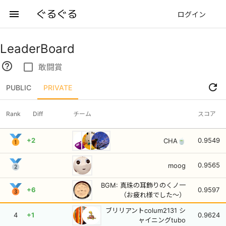
ぐるぐる
menu
ログイン
LeaderBoard
help_outline
check_box_outline_blank
敢闘賞
refresh
PUBLIC
PRIVATE
Rank
Diff
チーム
スコア
+2
0.9549
CHA🍵
0.9565
moog
BGM: 真珠の耳飾りのくノ一
+6
0.9597
（お疲れ様でした〜）
ブリリアントcolum2131 シ
4
+1
0.9624
ャイニングtubo