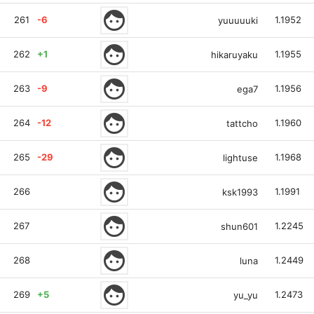
face
261
-6
1.1952
yuuuuuki
face
262
+1
1.1955
hikaruyaku
face
263
-9
1.1956
ega7
face
264
-12
1.1960
tattcho
face
265
-29
1.1968
lightuse
face
266
1.1991
ksk1993
face
267
1.2245
shun601
face
268
1.2449
luna
face
269
+5
1.2473
yu_yu