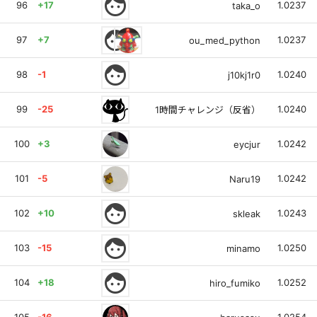
face
96
+17
1.0237
taka_o
face
97
+7
1.0237
ou_med_python
face
98
-1
1.0240
j10kj1r0
99
-25
1.0240
1時間チャレンジ（反省）
100
+3
1.0242
eycjur
101
-5
1.0242
Naru19
face
102
+10
1.0243
skleak
face
103
-15
1.0250
minamo
face
104
+18
1.0252
hiro_fumiko