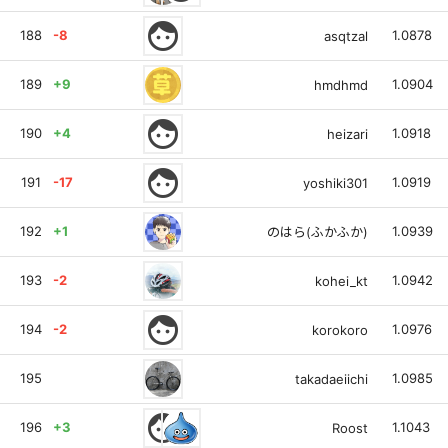
face
188
-8
1.0878
asqtzal
189
+9
1.0904
hmdhmd
face
190
+4
1.0918
heizari
face
191
-17
1.0919
yoshiki301
192
+1
1.0939
のはら(ふかふか)
193
-2
1.0942
kohei_kt
face
194
-2
1.0976
korokoro
195
1.0985
takadaeiichi
face
196
+3
1.1043
Roost