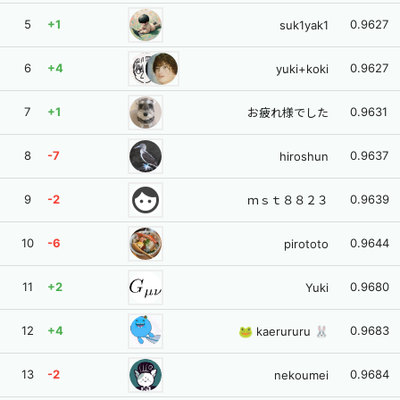
5
+1
0.9627
suk1yak1
6
+4
0.9627
yuki+koki
7
+1
0.9631
お疲れ様でした
8
-7
0.9637
hiroshun
face
9
-2
0.9639
ｍｓｔ８８２３
10
-6
0.9644
pirototo
11
+2
0.9680
Yuki
12
+4
0.9683
🐸 kaerururu 🐰
13
-2
0.9684
nekoumei