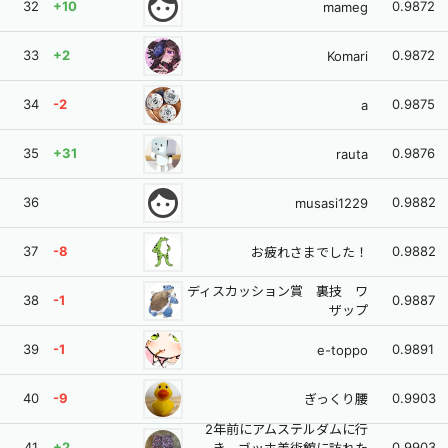
face
32
+10
0.9872
mameg
33
+2
0.9872
Komari
34
-2
0.9875
a
35
+31
0.9876
rauta
face
36
0.9882
musasi1229
37
-8
0.9882
お疲れさまでした！
ディスカッション賞 裏技 ワ
38
-1
0.9887
ザップ
39
-1
0.9891
e-toppo
40
-9
0.9903
ぎっくり腰
2年前にアムステルダムに行
41
+2
0.9903
き、ゴッホ美術館に訪れた