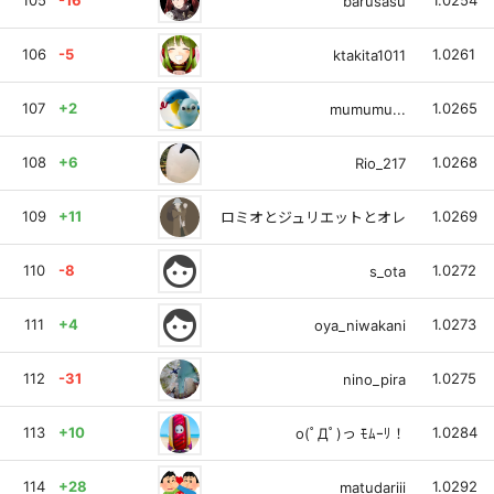
105
-16
1.0254
barusasu
106
-5
1.0261
ktakita1011
107
+2
1.0265
mumumu...
108
+6
1.0268
Rio_217
109
+11
1.0269
ロミオとジュリエットとオレ
face
110
-8
1.0272
s_ota
face
111
+4
1.0273
oya_niwakani
112
-31
1.0275
nino_pira
113
+10
1.0284
o(ﾟДﾟ)っ ﾓﾑｰﾘ！
114
+28
1.0292
matudariii