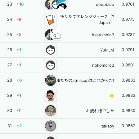
face
23
+18
0.9761
deepblue
搾りたてオレンジジュース（?
24
-9
0.9775
Japan）
25
-5
0.9787
higubishin3
face
26
+1
0.9791
Yuki_M
face
27
+1
0.9801
nokomoro3
28
+6
0.9833
俺たちのatmacupはこれからだ!
29
+1
0.9833
🤲
30
-7
0.9850
お疲れ様でした
31
+2
0.9867
takapy