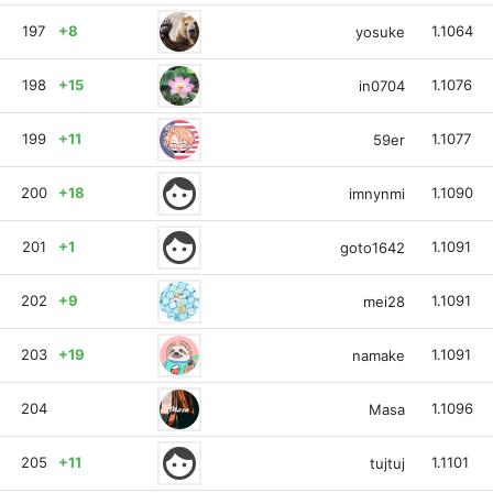
197
+8
1.1064
yosuke
198
+15
1.1076
in0704
199
+11
1.1077
59er
face
200
+18
1.1090
imnynmi
face
201
+1
1.1091
goto1642
202
+9
1.1091
mei28
203
+19
1.1091
namake
204
1.1096
Masa
face
205
+11
1.1101
tujtuj