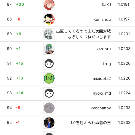
87
+30
1.0181
KJKJ
88
-8
1.0197
kunishou
出直してくるのでまた次回対戦
89
+9
1.0201
よろしくおねがいします
90
+1
1.0203
karunru
face
91
+15
1.0220
frog
92
+13
1.0220
mixidota2
face
93
+14
1.0224
nyoki_mtl
94
-8
1.0233
kyochanpy
95
-1
1.0233
1.0を超えられぬ者の王