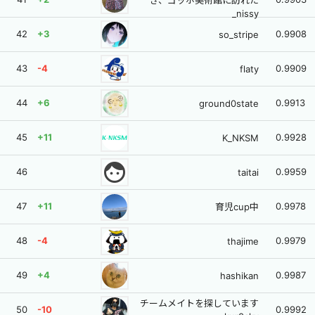
_nissy
42
+3
0.9908
so_stripe
43
-4
0.9909
flaty
44
+6
0.9913
ground0state
45
+11
0.9928
K_NKSM
face
46
0.9959
taitai
47
+11
0.9978
育児cup中
48
-4
0.9979
thajime
49
+4
0.9987
hashikan
チームメイトを探しています
50
-10
0.9992