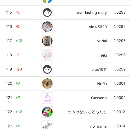
face
115
-5
1.0293
everlasting diary
116
-5
1.0295
slow5620
117
+12
1.0295
yudai
118
-2
1.0296
eiki
face
119
-20
1.0299
plue1011
120
+7
1.0301
NoRa
121
+7
1.0302
Gassano
122
+12
1.0312
つみのない こどもたち
123
+9
1.0314
no_name