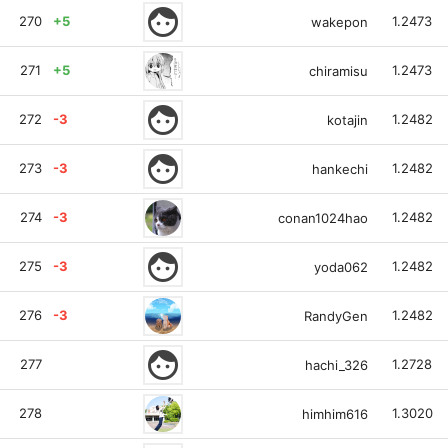
face
270
+5
1.2473
wakepon
271
+5
1.2473
chiramisu
face
272
-3
1.2482
kotajin
face
273
-3
1.2482
hankechi
274
-3
1.2482
conan1024hao
face
275
-3
1.2482
yoda062
276
-3
1.2482
RandyGen
face
277
1.2728
hachi_326
278
1.3020
himhim616