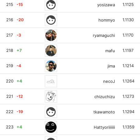
face
215
-15
1.1125
yosizawa
face
216
-20
1.1130
hommyo
217
-3
1.1170
ryamaguchi
218
+7
1.1197
mafu
219
-4
1.1214
jima
220
+4
1.1264
necoJ
221
-12
1.1273
chizuchizu
face
222
-19
1.1294
tkawamoto
223
+4
1.1359
Hattyoriiiiiii