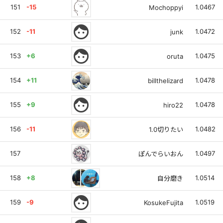
151
-15
1.0467
Mochoppyi
face
152
-11
1.0472
junk
face
153
+6
1.0475
oruta
154
+11
1.0478
billthelizard
face
155
+9
1.0478
hiro22
156
-11
1.0482
1.0切りたい
157
1.0497
ぽんでらいおん
158
+8
1.0514
自分磨き
face
159
-9
1.0519
KosukeFujita