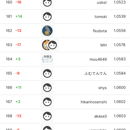
face
160
-16
1.0523
uskst
face
161
+14
1.0539
tomoki
162
-13
1.0556
fkubota
face
163
-17
1.0578
MH
164
+3
1.0583
muu4649
face
165
-9
1.0584
ふむてんてん
face
166
+11
1.0600
shys
face
167
+2
1.0602
hikarinosenshi
face
168
-13
1.0603
akasa3