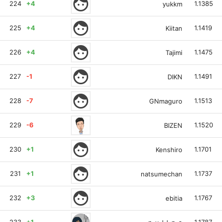
face
224
+4
1.1385
yukkm
face
225
+4
1.1419
Kiitan
face
226
+4
1.1475
Tajimi
face
227
-1
1.1491
DIKN
face
228
-7
1.1513
GNmaguro
229
-6
1.1520
BIZEN
face
230
+1
1.1701
Kenshiro
face
231
+1
1.1737
natsumechan
face
232
+3
1.1767
ebitia