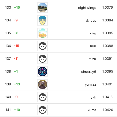
133
+15
1.0376
eightwings
134
-9
1.0384
ak_css
135
+8
1.0385
kiyo
face
136
-15
1.0388
Ken
face
137
-11
1.0391
mizu
138
+1
1.0395
shucray6
139
+13
1.0401
yumizz
face
140
-9
1.0416
ykk
face
141
+10
1.0420
kuma