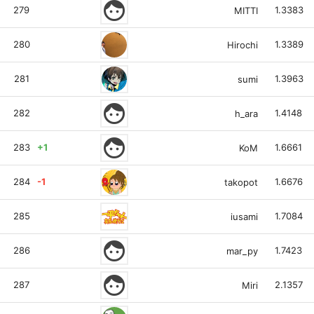
face
279
1.3383
MITTI
280
1.3389
Hirochi
281
1.3963
sumi
face
282
1.4148
h_ara
face
283
+1
1.6661
KoM
284
-1
1.6676
takopot
285
1.7084
iusami
face
286
1.7423
mar_py
face
287
2.1357
Miri