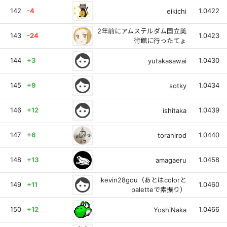
142
-4
1.0422
eikichi
2年前にアムステルダム国立美
143
-24
1.0423
術館に行ったてょ
face
144
+3
1.0430
yutakasawai
face
145
+9
1.0434
sotky
face
146
+12
1.0439
ishitaka
147
+6
1.0440
torahirod
148
+13
1.0458
amagaeru
face
kevin28gou（あとはcolorと
149
+11
1.0460
paletteで素振り）
150
+12
1.0466
YoshiNaka