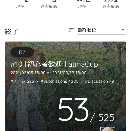
現在
過去最高
現在
過去最高
sort
arrow_drop_down
最終順位
終了
終了
#10 [初心者歓迎!] atmaCup
2021/03/05 18:00 〜 2021/03/13 18:00
#チーム 525
・
#Submissions 4335
・
#Discussion 79
53
/
525