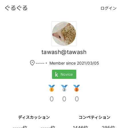
ぐるぐる
ログイン
tawash@tawash
place
-----
・ Member since 2021/03/05
Novice
0
0
0
ディスカッション
コンペティション
-----位
-----位
1446位
295位