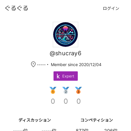
ぐるぐる
ログイン
@shucray6
place
-----
・ Member since 2020/12/04
Expert
0
0
0
ディスカッション
コンペティション
-----位
-----位
877位
206位