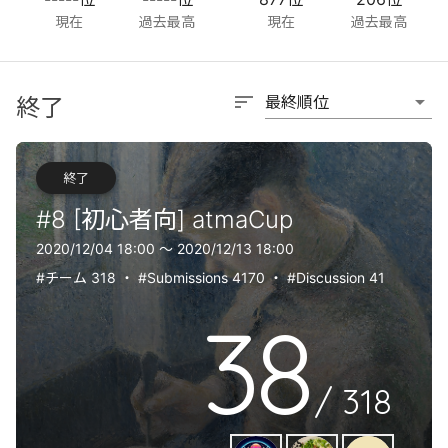
現在
過去最高
現在
過去最高
sort
arrow_drop_down
最終順位
終了
終了
#8 [初心者向] atmaCup
2020/12/04 18:00 〜 2020/12/13 18:00
#チーム 318
・
#Submissions 4170
・
#Discussion 41
38
/
318