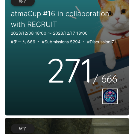
終了
atmaCup #16 in collaboration
with RECRUIT
2023/12/08 18:00 〜 2023/12/17 18:00
#チーム 666
・
#Submissions 5294
・
#Discussion 71
271
/
666
終了