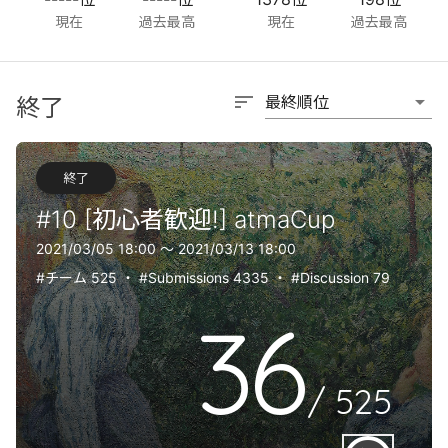
現在
過去最高
現在
過去最高
sort
arrow_drop_down
最終順位
終了
終了
#10 [初心者歓迎!] atmaCup
2021/03/05 18:00 〜 2021/03/13 18:00
#チーム 525
・
#Submissions 4335
・
#Discussion 79
36
/
525