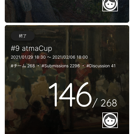
face
終了
#9 atmaCup
2021/01/29 18:30 〜 2021/02/06 18:00
#チーム 268
・
#Submissions 2296
・
#Discussion 41
146
/
268
face