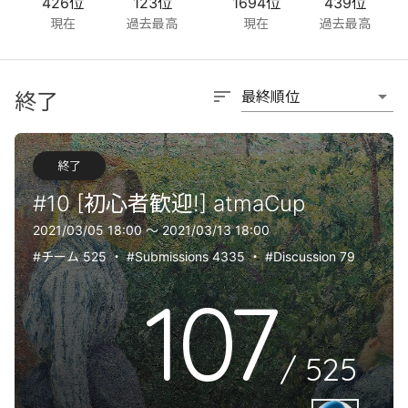
426位
123位
1694位
439位
現在
過去最高
現在
過去最高
sort
arrow_drop_down
最終順位
終了
終了
#10 [初心者歓迎!] atmaCup
2021/03/05 18:00 〜 2021/03/13 18:00
#チーム 525
・
#Submissions 4335
・
#Discussion 79
107
/
525