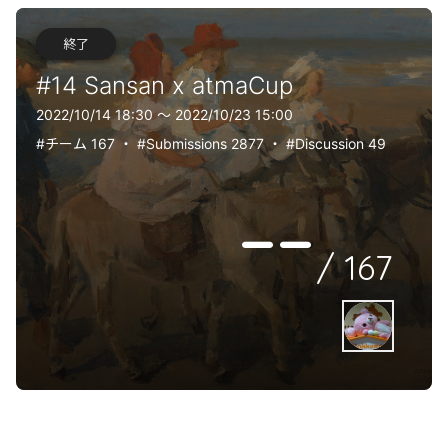
終了
#14 Sansan x atmaCup
2022/10/14 18:30 〜 2022/10/23 15:00
#チーム 167
・
#Submissions 2877
・
#Discussion 49
--
/
167