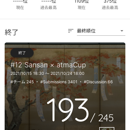
-----位
-----位
1109位
375位
現在
過去最高
現在
過去最高
sort
arrow_drop_down
最終順位
終了
終了
#12 Sansan × atmaCup
2021/10/15 18:30 〜 2021/10/24 18:00
#チーム 245
・
#Submissions 3401
・
#Discussion 66
193
/
245