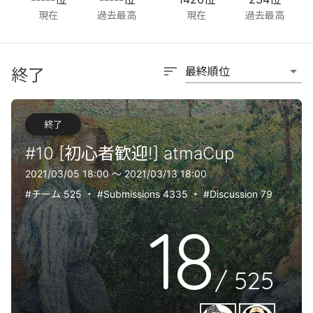
現在
過去最高
現在
過去最高
sort
arrow_drop_down
最終順位
終了
終了
#10 [初心者歓迎!] atmaCup
2021/03/05 18:00 〜 2021/03/13 18:00
#チーム 525
・
#Submissions 4335
・
#Discussion 79
18
/
525