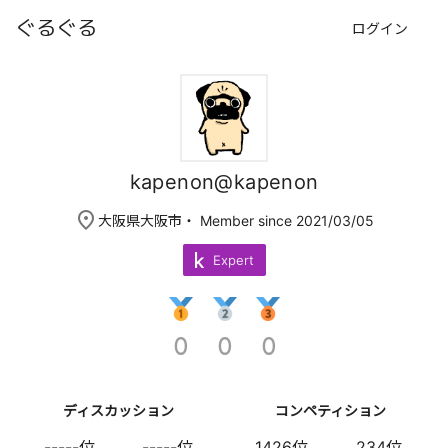
ぐるぐる
ログイン
kapenon@kapenon
place
大阪県大阪市
・ Member since 2021/03/05
Expert
0
0
0
ディスカッション
コンペティション
-----位
-----位
1426位
234位