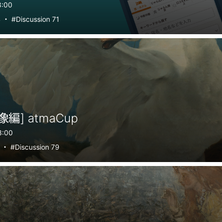
8:00
4
・
#Discussion 71
像編] atmaCup
8:00
5
・
#Discussion 79