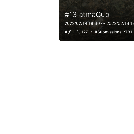
#13 atmaCup
2022/02/14 18:30 〜 2022/02/18 1
#チーム 127
・
#Submissions 2781