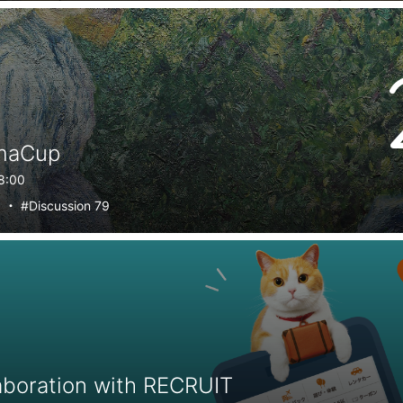
maCup
8:00
5
・
#Discussion 79
aboration with RECRUIT