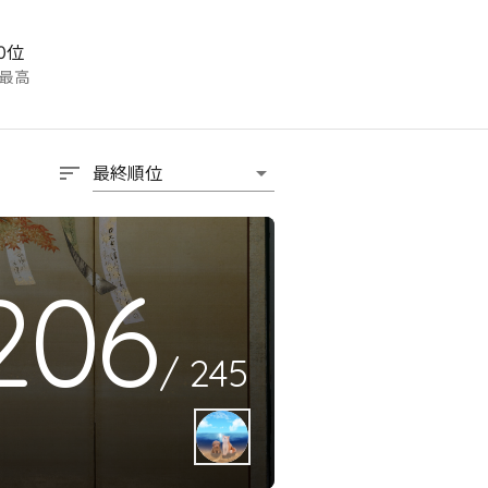
0位
最高
sort
arrow_drop_down
最終順位
206
/
245