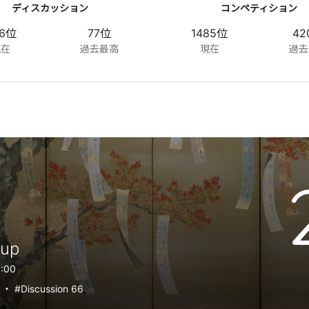
ディスカッション
コンペティション
46位
77位
1485位
42
現在
過去最高
現在
過去
Cup
8:00
1
・
#Discussion 66