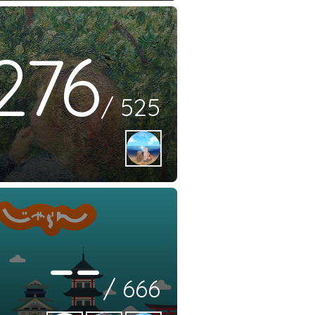
276
/
525
--
/
666