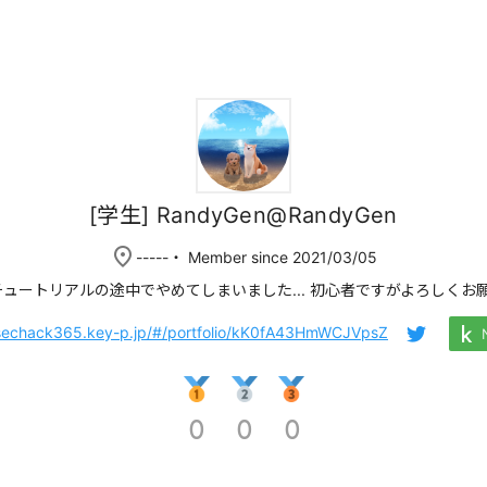
[学生] RandyGen@RandyGen
place
-----
・ Member since 2021/03/05
はチュートリアルの途中でやめてしまいました... 初心者ですがよろしくお願
/sechack365.key-p.jp/#/portfolio/kK0fA43HmWCJVpsZ
0
0
0