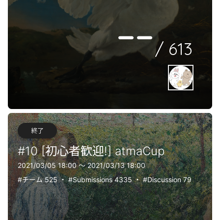
--
/
613
終了
#10 [初心者歓迎!] atmaCup
2021/03/05 18:00 〜 2021/03/13 18:00
#チーム 525
・
#Submissions 4335
・
#Discussion 79