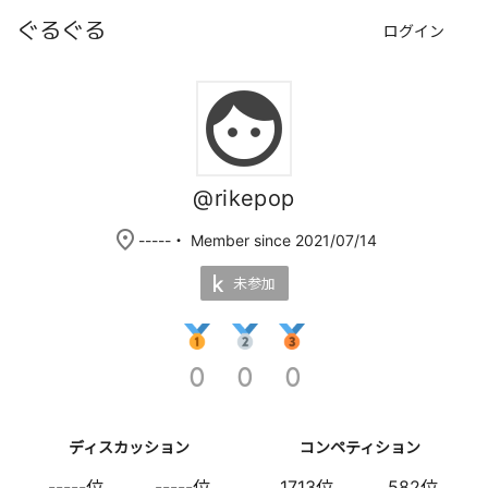
ぐるぐる
ログイン
face
@rikepop
place
-----
・ Member since 2021/07/14
未参加
0
0
0
ディスカッション
コンペティション
-----位
-----位
1713位
582位