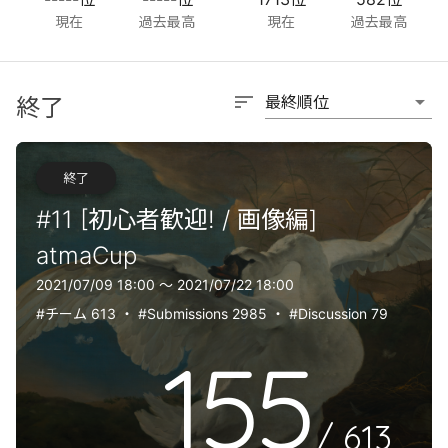
現在
過去最高
現在
過去最高
sort
arrow_drop_down
最終順位
終了
終了
#11 [初心者歓迎! / 画像編]
atmaCup
2021/07/09 18:00 〜 2021/07/22 18:00
#チーム 613
・
#Submissions 2985
・
#Discussion 79
155
/
613