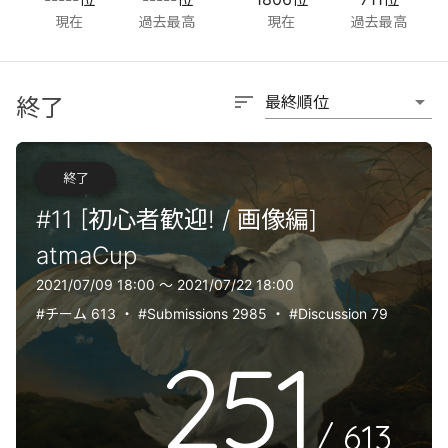
現在
過去最高
現在
過去最高
sort
arrow_drop_down
最終順位
終了
終了
#11 [初心者歓迎! / 画像編]
atmaCup
2021/07/09 18:00 〜 2021/07/22 18:00
#チーム 613
・
#Submissions 2985
・
#Discussion 79
251
/
613