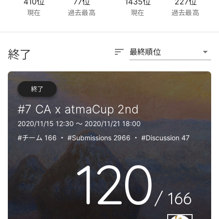
410位
77位
1435位
227位
現在
過去最高
現在
過去最高
sort
arrow_drop_down
最終順位
終了
終了
#7 CA x atmaCup 2nd
2020/11/15 12:30 〜 2020/11/21 18:00
#チーム 166
・
#Submissions 2966
・
#Discussion 47
120
/
166