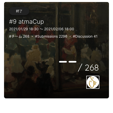
終了
#9 atmaCup
2021/01/29 18:30 〜 2021/02/06 18:00
#チーム 268
・
#Submissions 2296
・
#Discussion 41
--
/
268