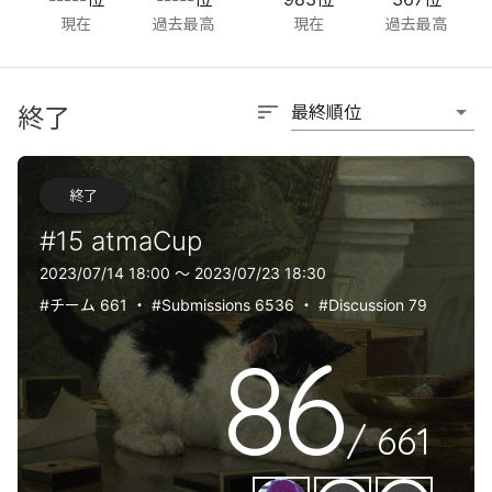
現在
過去最高
現在
過去最高
sort
arrow_drop_down
最終順位
終了
終了
#15 atmaCup
2023/07/14 18:00 〜 2023/07/23 18:30
#チーム 661
・
#Submissions 6536
・
#Discussion 79
86
/
661