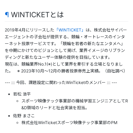
¶
WINTICKETとは
2019年4月にリリースした
「WINTICKET」
は、株式会社サイバー
エージェントの子会社が提供する、競輪・オートレースのインタ
ーネット投票サービスです。「競輪を若者の新たなエンタメへ」
を中期にかけてのビジョンとして掲げ、業界イメージのリブラン
ディングと新たなユーザー体験の提供を目指しています。
現在は、競輪業界No.1(※)として業界を牽引する立場となりまし
た。 ※ 2023年10月～12月の勝者投票券売上実績。（自社調べ）
--- ::: 今回、課題設定に関わったWinTicketのメンバー ::: ---
若松 浩平
スポーツ映像テック事業部の機械学習エンジニアとしてR
&D領域のリードと社会実装を担当。
佐野 まさこ
株式会社WinTicketスポーツ映像テック事業部のPM